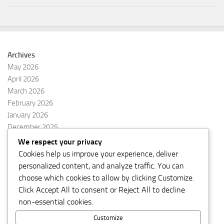
Archives
May 2026
April 2026
March 2026
February 2026
January 2026
December 2025
November 2025
We respect your privacy
October 2025
Cookies help us improve your experience, deliver
September 2025
personalized content, and analyze traffic. You can
August 2025
choose which cookies to allow by clicking
Customize
.
Click
Accept All
to consent or
Reject All
to decline
non-essential cookies.
Customize