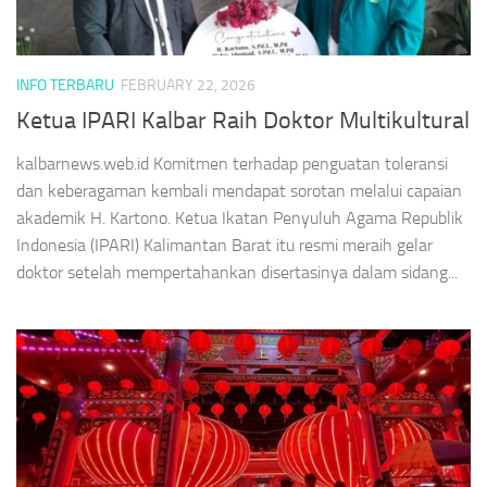
INFO TERBARU
FEBRUARY 22, 2026
Ketua IPARI Kalbar Raih Doktor Multikultural
kalbarnews.web.id Komitmen terhadap penguatan toleransi
dan keberagaman kembali mendapat sorotan melalui capaian
akademik H. Kartono. Ketua Ikatan Penyuluh Agama Republik
Indonesia (IPARI) Kalimantan Barat itu resmi meraih gelar
doktor setelah mempertahankan disertasinya dalam sidang...