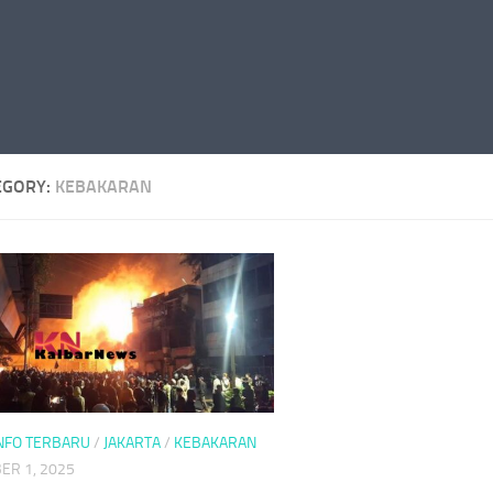
EGORY:
KEBAKARAN
NFO TERBARU
/
JAKARTA
/
KEBAKARAN
ER 1, 2025