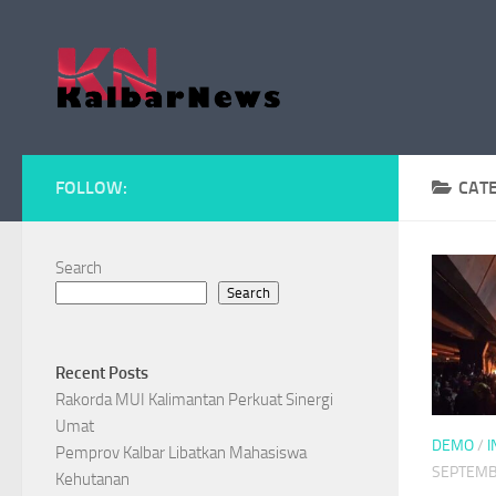
Skip to content
FOLLOW:
CAT
Search
Search
Recent Posts
Rakorda MUI Kalimantan Perkuat Sinergi
Umat
DEMO
/
I
Pemprov Kalbar Libatkan Mahasiswa
SEPTEMB
Kehutanan