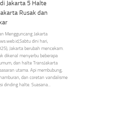
di Jakarta 5 Halte
Jakarta Rusak dan
kar
an Mengguncang Jakarta
ws.web.id,Sabtu dini hari,
025), Jakarta berubah mencekam.
ak dikenal menyerbu beberapa
s umum, dan halte TransJakarta
 sasaran utama. Api membubung,
rhamburan, dan coretan vandalisme
i dinding halte. Suasana...