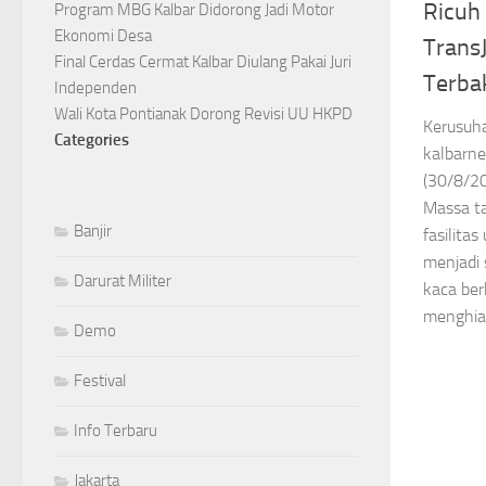
Ricuh 
Program MBG Kalbar Didorong Jadi Motor
Ekonomi Desa
Trans
Final Cerdas Cermat Kalbar Diulang Pakai Juri
Terba
Independen
Wali Kota Pontianak Dorong Revisi UU HKPD
Kerusuh
Categories
kalbarne
(30/8/2
Massa t
Banjir
fasilita
menjadi
Darurat Militer
kaca be
menghias
Demo
Festival
Info Terbaru
Jakarta