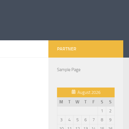
PARTNER
Sample Page
August 2026
M
T
W
T
F
S
S
1
2
3
4
5
6
7
8
9
10
11
12
13
14
15
16