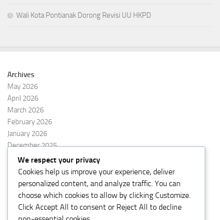
Wali Kota Pontianak Dorong Revisi UU HKPD
Archives
May 2026
April 2026
March 2026
February 2026
January 2026
December 2025
November 2025
We respect your privacy
October 2025
Cookies help us improve your experience, deliver
September 2025
personalized content, and analyze traffic. You can
August 2025
choose which cookies to allow by clicking
Customize
.
Click
Accept All
to consent or
Reject All
to decline
non-essential cookies.