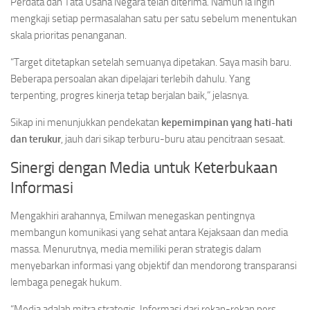
Perdata dan Tata Usaha Negara telah diterima. Namun ia ingin
mengkaji setiap permasalahan satu per satu sebelum menentukan
skala prioritas penanganan.
“Target ditetapkan setelah semuanya dipetakan. Saya masih baru.
Beberapa persoalan akan dipelajari terlebih dahulu. Yang
terpenting, progres kinerja tetap berjalan baik,” jelasnya.
Sikap ini menunjukkan pendekatan
kepemimpinan yang hati-hati
dan terukur
, jauh dari sikap terburu-buru atau pencitraan sesaat.
Sinergi dengan Media untuk Keterbukaan
Informasi
Mengakhiri arahannya, Emilwan menegaskan pentingnya
membangun komunikasi yang sehat antara Kejaksaan dan media
massa. Menurutnya, media memiliki peran strategis dalam
menyebarkan informasi yang objektif dan mendorong transparansi
lembaga penegak hukum.
“Media adalah mitra strategis. Informasi dari rekan-rekan pers