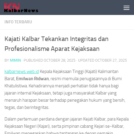
Skip to content
INFO TERBARU
Kajati Kalbar Tekankan Integritas dan
Profesionalisme Aparat Kejaksaan
BY
MIMIN
· PUBLISHED
OCTOBER 28, 2025
· UPDATED
OCTOBER 27, 2025
kalbarnews.web.id
Kepala Kejaksaan Tinggi (Kajati) Kalimantan
Barat,
Emilwan Ridwan
, resmi memulai penugasannya di Bumi
Khatulistiwa. Kehadirannya menjadi perhatian tidak hanya bagi
jajaran internal Kejaksaan, tetapi juga masyarakat Kalbar yang
menaruh harapan besar terhadap penegakan hukum yang bersih,
tegas, dan berintegritas.
Dalam pertemuan perdana dengan jajaran Kejati Kalbar, para Kepala
Kejaksaan Negeri (Kajari), serta pimpinan cabang Kejari se-Kalbar,
Emilwan menegaskan bahwa tantangan ke depan semakin