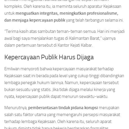
kompleks. Oleh karena itu, ia meminta seluruh aparatur Kejaksaan
untuk
menguatkan integritas, meningkatkan profesionalisme,
dan menjaga kepercayaan publik
yang telah terbangun selama ini.
“Terima kasih atas sambutan teman-teman semua. Hari ini menjadi
awal bagi saya menjalankan tugas di Kalimantan Barat,” ujarnya
dalam pertemuan tersebut di Kantor Kejati Kalbar.
Kepercayaan Publik Harus Dijaga
Emilwan menyoroti bahwa kepercayaan masyarakat terhadap
Kejaksaan saat ini berada pada level yang cukup tinggi dibandingkan
lembaga penegak hukum lainnya. Namun, kepercayaan tersebut
bukan sesuatu yang statis. Jika tidak dijaga melalui kinerja yang
nyata, kepercayaan publik dapat menurun sewaktu-waktu.
Menurutnya,
pemberantasan tindak pidana korupsi
merupakan
salah satu faktor utama yang memengaruhi persepsi masyarakat
terhadap lembaga Kejaksaan. Oleh karena itu, seluruh aparat
hukum diminta tidak hanya bekerja berdasarkan formalitas