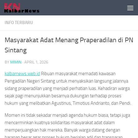
Skip to content
INFO TERBARU
Masyarakat Adat Menang Praperadilan di PN
Sintang
BY
MIMIN
·
APRIL 1, 2026
kalbarnews.web.id
Ribuan masyarakat memadati kawasan
Pengadilan Negeri Sintang untuk menyaksikan langsung jalannya
sidang praperadilan yang menjadi perhatian luas. Kehadiran warga
sejak pagi menunjukkan besarnya dukungan terhadap proses
hukum yang melibatkan Agustinus, Timotius Andrianto, dan Pendi.
Momen ini tidak sekadar menjadi agenda hukum biasa, tetapi juga
mencerminkan kuatnya solidaritas masyarakat adat dalam
memperjuangkan hak mereka. Banyak warga datang dengan
harapan besar agar proses hukum berjalan adil dan transparan,