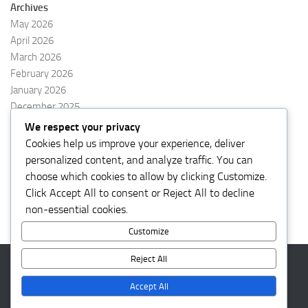
Archives
May 2026
April 2026
March 2026
February 2026
January 2026
December 2025
November 2025
We respect your privacy
October 2025
Cookies help us improve your experience, deliver
September 2025
personalized content, and analyze traffic. You can
August 2025
choose which cookies to allow by clicking
Customize
.
Click
Accept All
to consent or
Reject All
to decline
non-essential cookies.
Customize
Reject All
kalbarnews © 2026. All Rights Reserved.
Accept All
Powered by
- Designed with the
Hueman theme