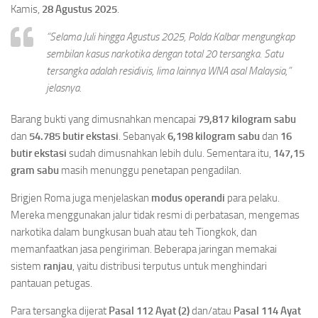
Kamis,
28 Agustus 2025
.
“Selama Juli hingga Agustus 2025, Polda Kalbar mengungkap
sembilan kasus narkotika dengan total 20 tersangka. Satu
tersangka adalah residivis, lima lainnya WNA asal Malaysia,”
jelasnya.
Barang bukti yang dimusnahkan mencapai
79,817 kilogram sabu
dan
54.785 butir ekstasi
. Sebanyak
6,198 kilogram sabu
dan
16
butir ekstasi
sudah dimusnahkan lebih dulu. Sementara itu,
147,15
gram sabu
masih menunggu penetapan pengadilan.
Brigjen Roma juga menjelaskan
modus operandi
para pelaku.
Mereka menggunakan jalur tidak resmi di perbatasan, mengemas
narkotika dalam bungkusan buah atau teh Tiongkok, dan
memanfaatkan jasa pengiriman. Beberapa jaringan memakai
sistem
ranjau
, yaitu distribusi terputus untuk menghindari
pantauan petugas.
Para tersangka dijerat
Pasal 112 Ayat (2)
dan/atau
Pasal 114 Ayat