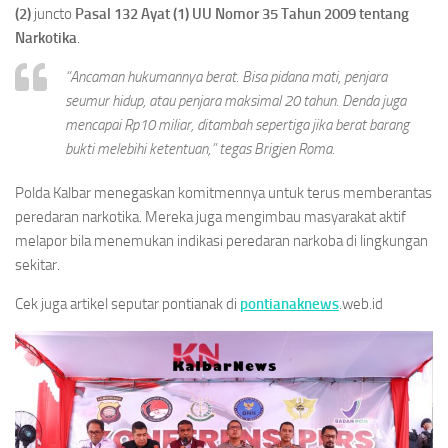
(2)
juncto
Pasal 132 Ayat (1)
UU Nomor 35 Tahun 2009 tentang
Narkotika
.
“Ancaman hukumannya berat. Bisa pidana mati, penjara
seumur hidup, atau penjara maksimal 20 tahun. Denda juga
mencapai Rp10 miliar, ditambah sepertiga jika berat barang
bukti melebihi ketentuan,” tegas Brigjen Roma.
Polda Kalbar menegaskan komitmennya untuk terus memberantas
peredaran narkotika. Mereka juga mengimbau masyarakat aktif
melapor bila menemukan indikasi peredaran narkoba di lingkungan
sekitar.
Cek juga artikel seputar pontianak di
pontianaknews
.web.id