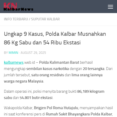
Skip to content
INFO TERBARU
/
SUPUTAR KALBAR
Ungkap 9 Kasus, Polda Kalbar Musnahkan
86 Kg Sabu dan 54 Ribu Ekstasi
BY
MIMIN
·
AUGUST 29, 2025
kalbarnews
.web.id –
Polda Kalimantan Barat
berhasil
mengungkap
sembilan kasus narkotika
dengan
20 tersangka
. Dari
jumlah tersebut,
satu orang residivis
dan
lima orang lainnya
warga negara Malaysia
.
Dalam operasi ini, polisi menyita barang bukti
86,189 kilogram
sabu
dan
54.801 butir ekstasi
.
Wakapolda Kalbar,
Brigjen Pol Roma Hutajulu
, menyampaikan hasil
ini saat konferensi pers di
Rumah Sakit Bhayangkara Polda Kalbar
,