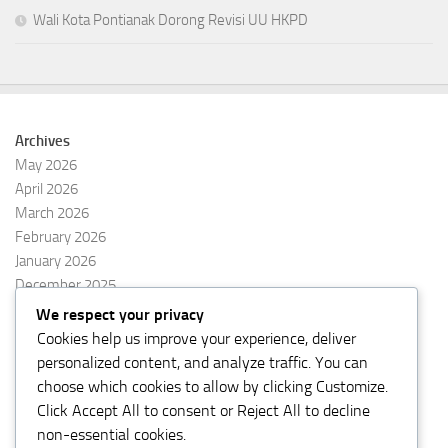
Wali Kota Pontianak Dorong Revisi UU HKPD
Archives
May 2026
April 2026
March 2026
February 2026
January 2026
December 2025
November 2025
We respect your privacy
October 2025
Cookies help us improve your experience, deliver
September 2025
personalized content, and analyze traffic. You can
August 2025
choose which cookies to allow by clicking
Customize
.
Click
Accept All
to consent or
Reject All
to decline
non-essential cookies.