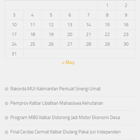
1
2
3
4
5
6
7
8
9
10
11
12
13
14
15
16
17
18
19
20
21
22
23
24
25
26
27
28
29
30
31
« May
Rakorda MUI Kalimantan Perkuat Sinergi Umat
Pemprov Kalbar Libatkan Mahasiswa Kehutanan
Program MBG Kalbar Didorong Jadi Motor Ekonomi Desa
Final Cerdas Cermat Kalbar Diulang Pakai Juri Independen