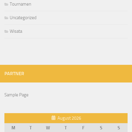
Tournamen
Uncategorized
Wisata
PARTNER
Sample Page
August 2026
M
T
W
T
F
S
S