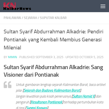
Skip to content
PAHLAWAN
/
SEJARAH
/
SUPUTAR KALBAR
Sultan Syarif Abdurrahman Alkadrie: Pendiri
Pontianak yang Kembali Membius Generasi
Milenial
BY
MIMIN
· PUBLISHED
SEPTEMBER 3, 2025
· UPDATED
OCTOBER 5, 2025
Sultan Syarif Abdurrahman Alkadrie: Sang
Visioner dari Pontianak
Untuk gambaran lengkap sejarah Kalimantan Barat, baca artikel
pilar
[
Sejarah dan Budaya Kalimantan Barat
]
.
Jangan lewatkan pula kisah penerusnya
[
Sultan Hamid II
]
dan
pengaruh
[
Kesultanan Pontianak
]
terhadap pertumbuhan kota
di tepi
[
Sungai Kapuas
]
.