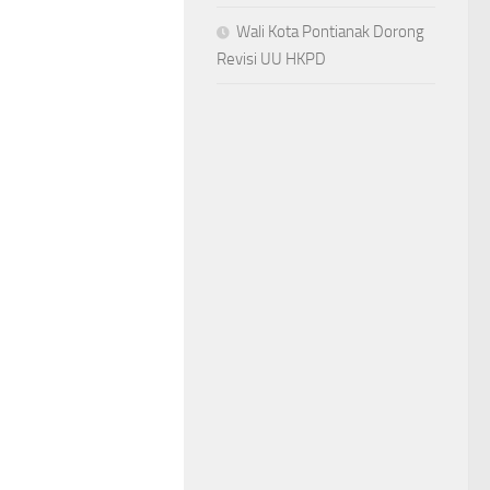
Wali Kota Pontianak Dorong
Revisi UU HKPD