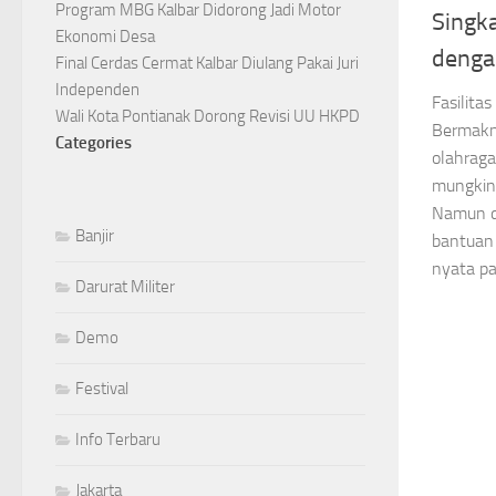
Program MBG Kalbar Didorong Jadi Motor
Singk
Ekonomi Desa
denga
Final Cerdas Cermat Kalbar Diulang Pakai Juri
Independen
Fasilita
Wali Kota Pontianak Dorong Revisi UU HKPD
Bermakn
Categories
olahrag
mungkin 
Namun d
Banjir
bantuan 
nyata pa
Darurat Militer
Demo
Festival
Info Terbaru
Jakarta