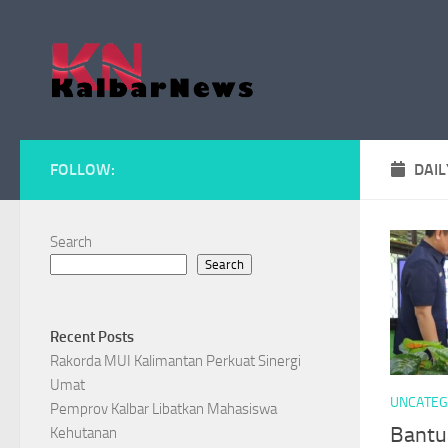
Skip to content
FOLLOW:
DAIL
Search
Search
Recent Posts
Rakorda MUI Kalimantan Perkuat Sinergi
Umat
UNCATEG
Pemprov Kalbar Libatkan Mahasiswa
Bantu
Kehutanan