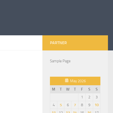
PARTNER
Sample Page
May 2026
M
T
W
T
F
S
S
1
2
3
4
5
6
7
8
9
10
11
12
13
14
15
16
17